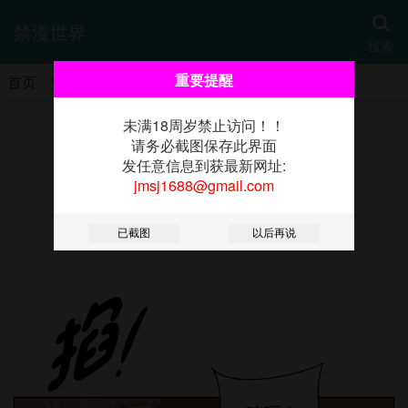
禁漫世界
搜索
重要提醒
首页
更新
热门
分类
书架
未满18周岁禁止访问！！
《贵妇的专属保镳》
请务必截图保存此界面
发任意信息到获最新网址:
jmsj1688@gmail.com
第38话