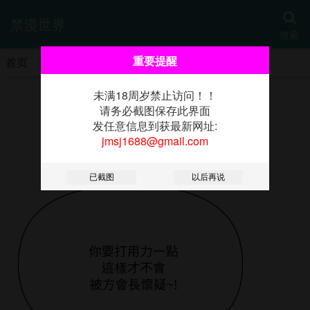
禁漫世界
搜索
重要提醒
首页
更新
热门
分类
书架
未满18周岁禁止访问！！
《贵妇的专属保镳》
请务必截图保存此界面
发任意信息到获最新网址:
jmsj1688@gmail.com
第49话