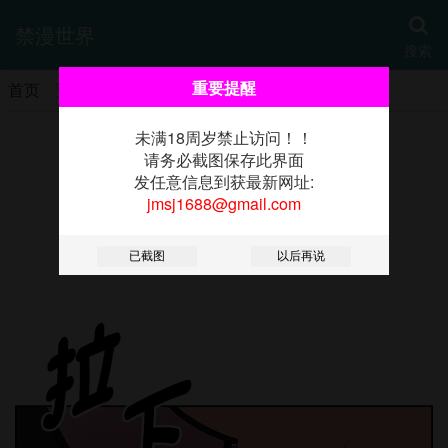
禁漫世界
搜索
重要提醒
首页
更新
热门
分类
书架
未满18周岁禁止访问！！
《贵妇的专属保镳》
请务必截图保存此界面
发任意信息到获最新网址:
jmsj1688@gmail.com
第12话