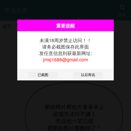
禁漫世界
搜索
重要提醒
首页
更新
热门
分类
书架
未满18周岁禁止访问！！
《贵妇的专属保镳》
请务必截图保存此界面
发任意信息到获最新网址:
jmsj1688@gmail.com
第63話