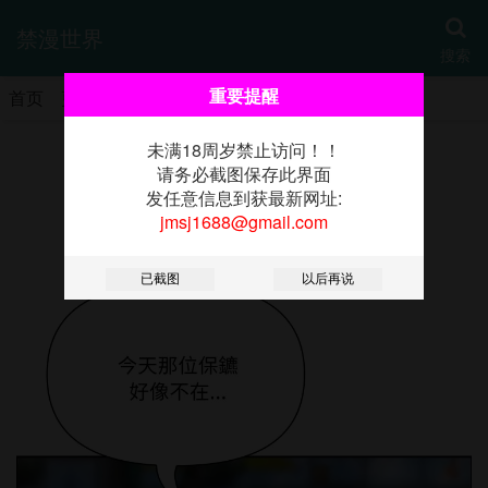
禁漫世界
搜索
重要提醒
首页
更新
热门
分类
书架
未满18周岁禁止访问！！
《贵妇的专属保镳》
请务必截图保存此界面
发任意信息到获最新网址:
jmsj1688@gmail.com
第56話