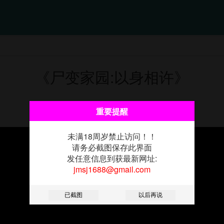
《尸变家园:以身相许》
第10話-任由甲方洩慾的肉便器
重要提醒
未满18周岁禁止访问！！
请务必截图保存此界面
发任意信息到获最新网址:
jmsj1688@gmail.com