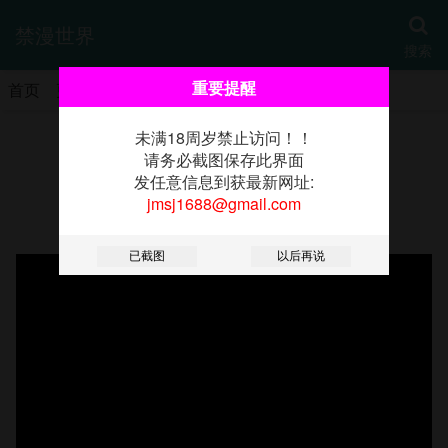
禁漫世界
搜索
重要提醒
首页
更新
热门
分类
书架
未满18周岁禁止访问！！
《尸变家园:以身相许》
请务必截图保存此界面
发任意信息到获最新网址:
jmsj1688@gmail.com
第41話-令人無法抗拒的尤物