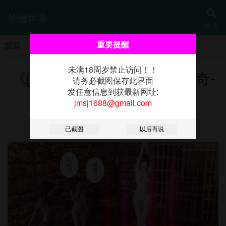
禁漫世界
搜索
重要提醒
首页
更新
热门
分类
书架
未满18周岁禁止访问！！
《[3D]斗破苍穹-陨落心炎传奇-
请务必截图保存此界面
幻影变真诀-短篇》
发任意信息到获最新网址:
jmsj1688@gmail.com
幻影变真诀02