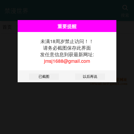
禁漫世界
搜索
重要提醒
首页
更新
热门
分类
书架
未满18周岁禁止访问！！
《猎爱转蛋机》
请务必截图保存此界面
发任意信息到获最新网址:
jmsj1688@gmail.com
第14话-我忍不住瞭，快点插我♥